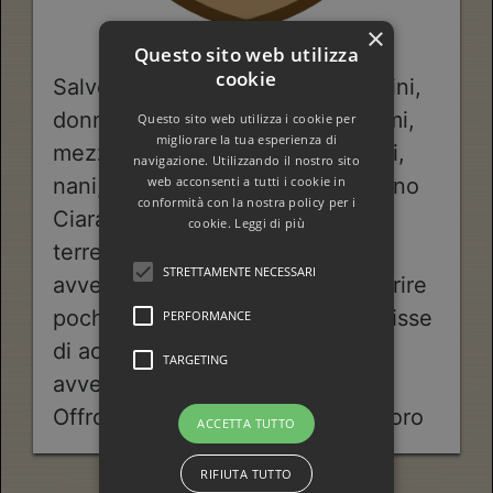
×
Questo sito web utilizza
cookie
Salve, a tutti gli aventurieri, uomini,
donne, elfi, figli della selva, gnomi,
Questo sito web utilizza i cookie per
migliorare la tua esperienza di
mezz'elfi, mezzi drow, mezzorchi,
navigazione. Utilizzando il nostro sito
web acconsenti a tutti i cookie in
nani, dorcha, drow e mannari, sono
conformità con la nostra policy per i
Ciaran, un uomo, vengo da altre
cookie.
Leggi di più
terre, sono un giovane aspirante
STRETTAMENTE NECESSARI
avventuriero e povero, posso offrire
poche monete a chiunque si offrisse
PERFORMANCE
di accompagnarmi in una prima
TARGETING
avventura in questo continente.
Offro un minimo di 48 monete d'oro
ACCETTA TUTTO
RIFIUTA TUTTO